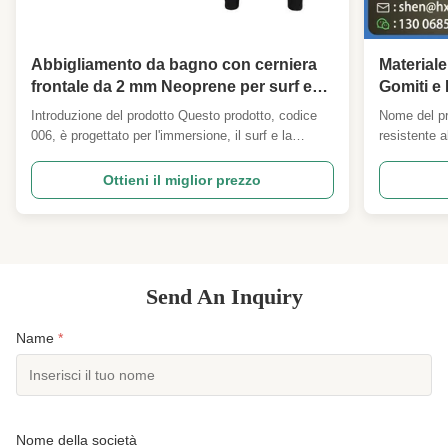
Abbigliamento da bagno con cerniera
Material
frontale da 2 mm Neoprene per surf e
Gomiti e 
immersioni Funzionale di moda -
Acquatic
Introduzione del prodotto Questo prodotto, codice
Nome del pr
Custom OEM / ODM
Isolamen
006, è progettato per l'immersione, il surf e la
resistente a
protezione contro le meduse.e un morbido, strato
di rinforzo
interno di tessuto di nylon adatto alla pelle,
composito d
Ottieni il miglior prezzo
disponibile in diversi spessori per soddisfare
CR (cloropr
esigenze diverse. Attributi del prodotto Strato di ...
ad alto attri
Send An Inquiry
Name
*
Nome della società