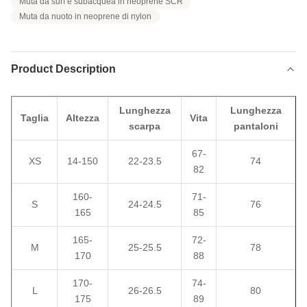
Muta da surf e subacquea in neoprene SCR
Muta da nuoto in neoprene di nylon
Product Description
Lunghezza
Lunghezza
Taglia
Altezza
Vita
scarpa
pantaloni
67-
XS
14-150
22-23.5
74
82
160-
71-
S
24-24.5
76
165
85
165-
72-
M
25-25.5
78
170
88
170-
74-
L
26-26.5
80
175
89