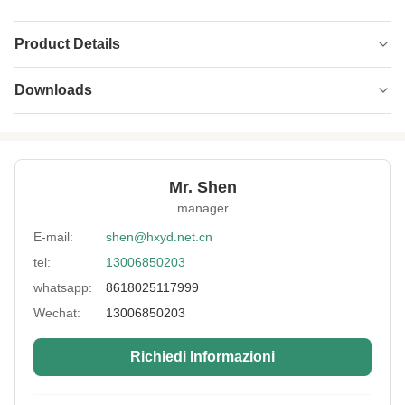
Product Details
Material:
Nylon, Taslon, Sole vulcanizzata
Downloads
Size:
XS-XL
HXFcatalogue20241101.pdf
PDF
Height(CM):
150-180
Shoe Length(CM):
22-27.5
Mr. Shen
manager
Waistline(CM):
67-92
E-mail:
shen@hxyd.net.cn
Pants Length(CM):
74-83
tel:
13006850203
High Light:
Stivali impermeabili
,
whatsapp:
8618025117999
Stivali di sole vulcanizzate
,
Wechat:
13006850203
Stivali da bagno Taslan
Richiedi Informazioni