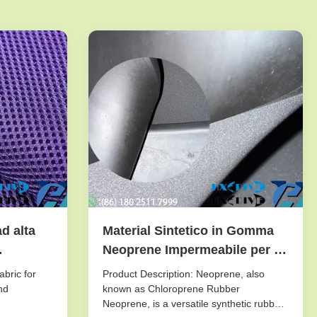
d alta
Material Sintetico in Gomma
Neoprene Impermeabile per la
iente,
Produzione di Guarnizioni e
bric for
Product Description: Neoprene, also
er
Coperture Protettive
nd
known as Chloroprene Rubber
Neoprene, is a versatile synthetic rubber
cinetti