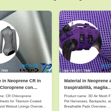
e in Neoprene CR in
Material in Neoprene a
i Cloroprene con
traspirabilità, maglia
nto in Ti e pelli lisce
distanziatrice 3D resil
me: CR Chloroprene
Product name: 3D Air Mesh Fa
forte adesione del
per pettorine e zaini p
heets for Titanium-Coated
Pet Harnesses, Backpacks, a
nd Wetsuit Linings Overview:
Breathable Pads Overview:
ei rivestimenti di
animali domestici, cus