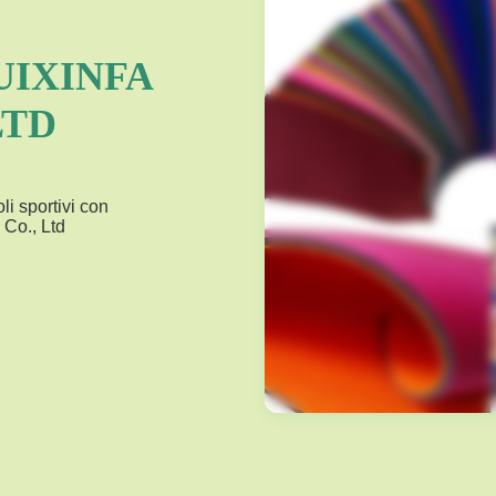
IXINFA
LTD
li sportivi con
 Co., Ltd