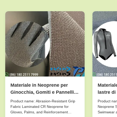
Materiale in Neoprene per
Material
Ginocchia, Gomiti e Pannelli
lastre d
Sedile per Sport Acquatici con
rivestime
Product name: Abrasion-Resistant Grip
Product na
Grip Resistente e Isolamento
per una 
Fabric Laminated CR Neoprene for
Neoprene S
Gloves, Palms, and Reinforcement
Swimwear a
Termico
titanio n