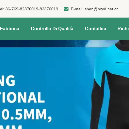
tel:
86-769-82876019-82876019
E-mail:
shen@hxyd.net.cn
 Fabbrica
Controllo Di Qualità
Contattici
Rich