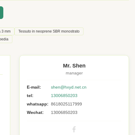
a 3 mm
Tessuto in neoprene SBR monostrato
opedia
Mr. Shen
manager
E-mail:
shen@hxyd.net.cn
tel:
13006850203
whatsapp:
8618025117999
Wechat:
13006850203