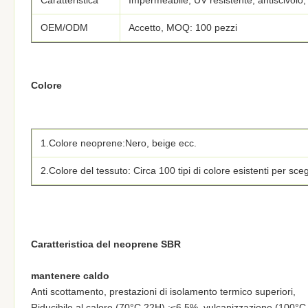
Caratteristica
Impermeabile, UV resistente, antiscivolo, 
OEM/ODM
Accetto, MOQ: 100 pezzi
Colore
1.Colore neoprene:Nero, beige ecc.
2.Colore del tessuto: Circa 100 tipi di colore esistenti per sceg
Caratteristica del neoprene SBR
mantenere caldo
Anti scottamento, prestazioni di isolamento termico superiori,
Riducibile al calore (70°C 22H) :≤6,5%, vulcanizzazione (100°C 