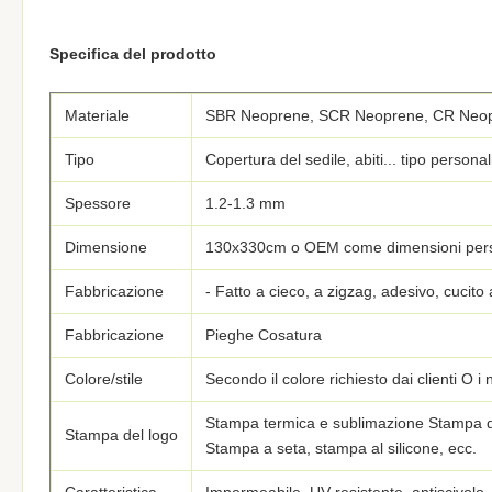
Specifica del prodotto
Materiale
SBR Neoprene, SCR Neoprene, CR Neop
Tipo
Copertura del sedile, abiti... tipo persona
Spessore
1.2-1.3 mm
Dimensione
130x330cm o OEM come dimensioni pers
Fabbricazione
- Fatto a cieco, a zigzag, adesivo, cucito
Fabbricazione
Pieghe Cosatura
Colore/stile
Secondo il colore richiesto dai clienti O i n
Stampa termica e sublimazione Stampa di
Stampa del logo
Stampa a seta, stampa al silicone, ecc.