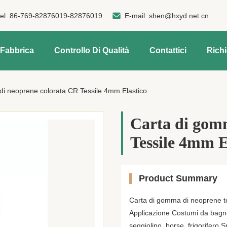
tel:
86-769-82876019-82876019
E-mail:
shen@hxyd.net.cn
 Fabbrica
Controllo Di Qualità
Contattici
Rich
di neoprene colorata CR Tessile 4mm Elastico
Carta di gom
Tessile 4mm E
Product Summary
Carta di gomma di neoprene t
Applicazione Costumi da bagno,
seggiolino, borse, frigorifer