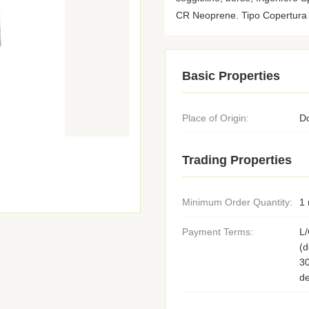
CR Neoprene. Tipo Copertura d
Basic Properties
Place of Origin:
D
Trading Properties
Minimum Order Quantity:
1 
Payment Terms:
L/
(d
3
de