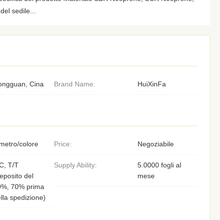
el sedile...
ongguan, Cina
Brand Name:
HuiXinFa
metro/colore
Price:
Negoziabile
C, T/T
Supply Ability:
5.0000 fogli al
eposito del
mese
0%, 70% prima
lla spedizione)