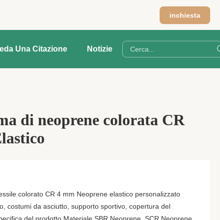
inchiesta
ieda Una Citazione
Notizie
ma di neoprene colorata CR
lastico
essile colorato CR 4 mm Neoprene elastico personalizzato
 costumi da asciutto, supporto sportivo, copertura del
o Specifica del prodotto Materiale SBR Neoprene, SCR Neoprene,