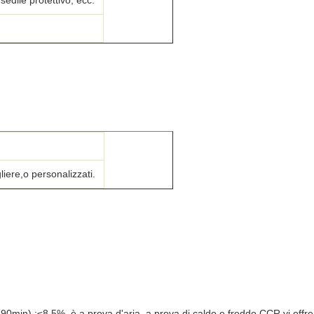
sedile protettivo, ecc.
liere,o personalizzati.
90min) :≤8,5%, è a prova d'aria, a prova di caldo e freddo.CCR vi offre