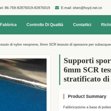
tel:
86-769-82876019-82876019
E-mail:
shen@hxyd.net.cn
 Fabbrica
Controllo Di Qualità
Contattici
Rich
tessuto di nylon neoprene, 6mm SCR tessuto di spessore per subacqueo st
Supporti sport
6mm SCR tess
stratificato d
Product Summary
Fabbricazione a base di polies