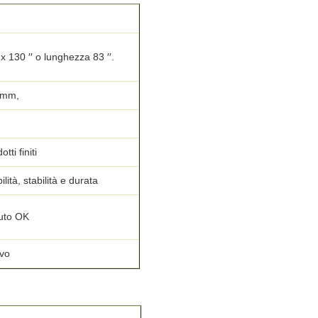
x 130 ′′ o lunghezza 83 ′′.
 mm,
tti finiti
ilità, stabilità e durata
uto OK
ivo