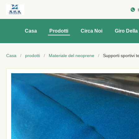
Casa
Prodotti
Circa Noi
Giro Della
Casa
/
prodotti
/
Materiale del neoprene
/
Supporti sportivi 