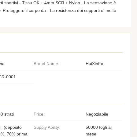
rti sportivi - Tissu OK + 4mm SCR + Nylon · La sensazione è
co · Proteggere il corpo da - La resistenza dei supporti e' molto
ina
Brand Name:
HuiXinFa
CR-0001
0 strati
Price:
Negoziabile
T (deposito
Supply Ability:
50000 fogli al
0%, 70% prima
mese