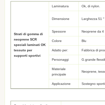
Laminatura
Ok, di nylon.
Dimensione
Larghezza 51 ′′ 
Spessore
Neoprene da 4
Strati di gomma di
neoprene SCR
Colore
Blu
speciali laminati OK
tessuto per
Adatto per:
Fabbrica di prodo
supporti sportivi
Personaggi
G.
grande flessib
Materiale
Neoprene, tess
principale
Applicazione
Sostegno sport