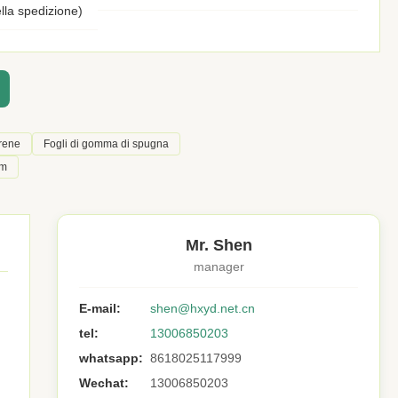
lla spedizione)
rene
Fogli di gomma di spugna
mm
Mr. Shen
manager
E-mail:
shen@hxyd.net.cn
tel:
13006850203
whatsapp:
8618025117999
Wechat:
13006850203