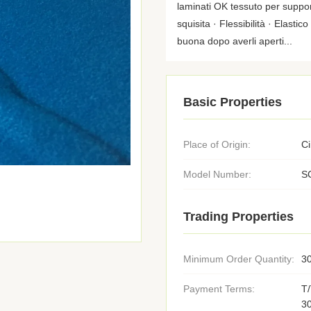
laminati OK tessuto per suppo
squisita · Flessibilità · Elasti
buona dopo averli aperti...
Basic Properties
Place of Origin:
C
Model Number:
S
Trading Properties
Minimum Order Quantity:
30
Payment Terms:
T/
3