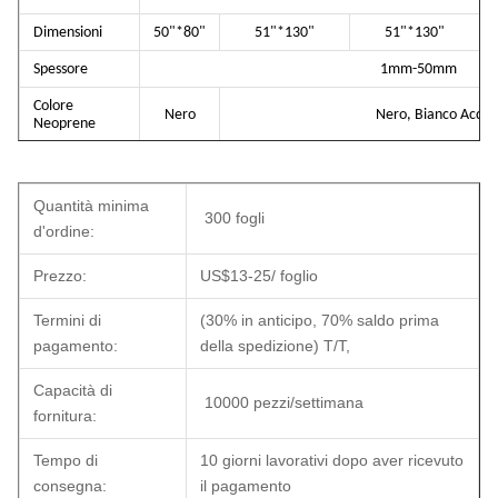
Dimensioni
50"*80"
51"*130"
51"*130"
Spessore
1mm-50mm
Colore
Nero
Nero, Bianco Acqua
Neoprene
Colore Tessuto
Secondo il colore richiesto dal cliente O i nostri colori in
Mute da sub e surf, sport acquatici, stivali da pesca, b
Quantità minima
Borse per il pranzo e attrezzature protettive sportive 
300 fogli
d'ordine:
ortopedici,
Applicazione
Maniche, tubi, coperture, supporti, vestiti, scarpe, biki
sportivi, guanti,
Prezzo:
US$13-25/ foglio
Calzini, cappelli, maschere... ecc. E tutti i prodotti che
Termini di
(30% in anticipo, 70% saldo prima
Caratteristiche
Ecologico, atossico, durevole, impermeabile, elastico,
pagamento:
della spedizione) T/T,
Stampa a trasferimento termico e stampa a sublimazione
Stampa
Capacità di
e ecc.
10000 pezzi/settimana
fornitura:
Tempo di
10 giorni lavorativi dopo aver ricevuto
consegna:
il pagamento