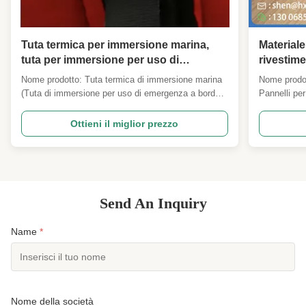
Tuta termica per immersione marina,
Materiale
tuta per immersione per uso di
rivestime
emergenza a bordo, tuta termica
eccellente
Nome prodotto: Tuta termica di immersione marina
Nome prodo
basso se
(Tuta di immersione per uso di emergenza a bordo)
Pannelli pe
subacqu
Panoramica: Una tuta di immersione
Panoramica
completamente integrata in stile SOLAS, progettata
schiuma a c
Ottieni il miglior prezzo
per ridurre il rischio di ipotermia dopo un'immersione
pelle lucida
accidentale in acqua fredda. La tuta combina
rivestiment
neoprene CR ad ...
metallica el
Send An Inquiry
Name
*
Nome della società