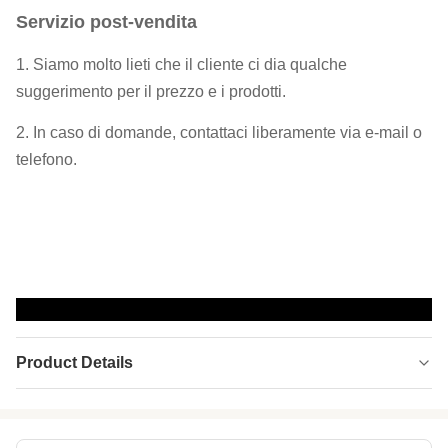
Servizio post-vendita
1. Siamo molto lieti che il cliente ci dia qualche
suggerimento per il prezzo e i prodotti.
2. In caso di domande, contattaci liberamente via e-mail o
telefono.
Product Details
Application:
Abiti da surf, attrezzature da bagno, portalatte
isolanti, guanti sportivi, cuscinetti per topi, col