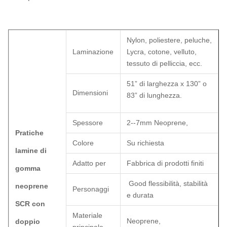
Nylon, poliestere, peluche,
Laminazione
Lycra, cotone, velluto,
tessuto di pelliccia, ecc.
51” di larghezza x 130” o
Dimensioni
83” di lunghezza.
Spessore
2--7mm Neoprene,
Pratiche
Colore
Su richiesta
lamine di
Adatto per
Fabbrica di prodotti finiti
gomma
G
ood flessibilità, stabilità
neoprene
Personaggi
e durata
SCR con
Materiale
Neoprene,
doppio