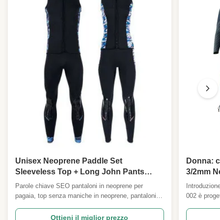
Unisex Neoprene Paddle Set
Donna: c
Sleeveless Top + Long John Pants
3/2mm Ne
Reinforced Knees Kayak SUP Dragon
pannelli f
Parole chiave SEO pantaloni in neoprene per
Introduzione
Boat Rowing
cerniera 
pagaia, top senza maniche in neoprene, pantaloni
002 è proget
lunghi da muta, pantaloni da kayak, pantaloni da
Realizzata i
SUP, attrezzatura per dragon boat, muta da
comfort e un
Ottieni il miglior prezzo