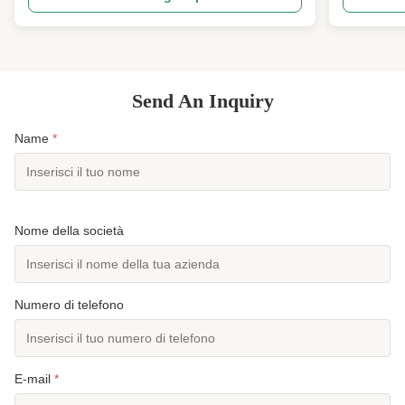
canottaggio, ginocchiere rinforzate, neoprene da 2
grigio e neg
mm, neoprene da 3 mm, UPF 50+, neoprene
intera offre
elasticizzato Panoramica ...
Send An Inquiry
Name
*
Nome della società
Numero di telefono
E-mail
*