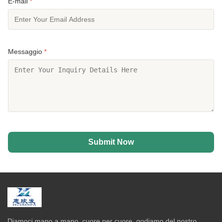
E-mail
*
Messaggio
*
Submit Now
Diamoci mano a mano, cuore per cuore, godiamo del nostro