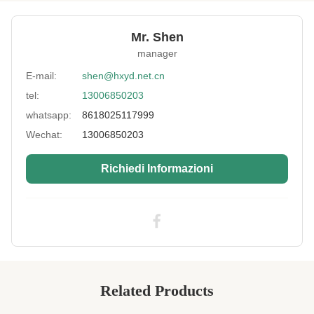
forme
Thickness:
COSTUME
Mr. Shen
manager
Material:
SBR/SCR/CR
E-mail:
shen@hxyd.net.cn
Printing:
Sublimazione
tel:
13006850203
Size:
personalizzato
whatsapp:
8618025117999
Fabric Colour:
VARIE
Wechat:
13006850203
High Light:
Tessuto in neoprene goffrato ODM
,
Richiedi Informazioni
Tessuto in neoprene goffrato antiurto
,
Tessuto in neoprene traspirante ODM
Related Products