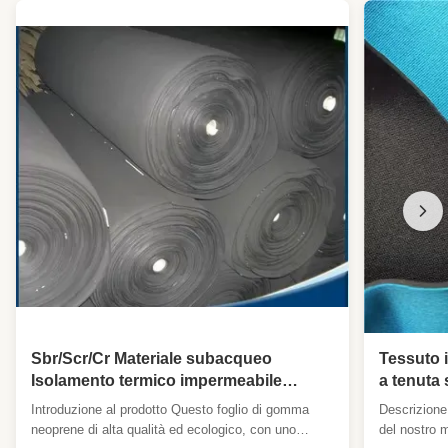
Sbr/Scr/Cr Materiale subacqueo
Tessuto 
Isolamento termico impermeabile
a tenuta 
Tessuti per attrezzature sportive
facile da 
Introduzione al prodotto Questo foglio di gomma
Descrizione 
Materiali per attrezzature protettive
neoprene di alta qualità ed ecologico, con uno
del nostro 
Tessuti per abiti da surf Tessuti per