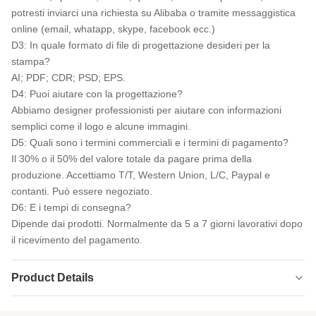
potresti inviarci una richiesta su Alibaba o tramite messaggistica
online (email, whatapp, skype, facebook ecc.)
D3: In quale formato di file di progettazione desideri per la
stampa?
AI; PDF; CDR; PSD; EPS.
D4: Puoi aiutare con la progettazione?
Abbiamo designer professionisti per aiutare con informazioni
semplici come il logo e alcune immagini.
D5: Quali sono i termini commerciali e i termini di pagamento?
Il 30% o il 50% del valore totale da pagare prima della
produzione. Accettiamo T/T, Western Union, L/C, Paypal e
contanti. Può essere negoziato.
D6: E i tempi di consegna?
Dipende dai prodotti. Normalmente da 5 a 7 giorni lavorativi dopo
il ricevimento del pagamento.
Product Details
Product Name:
Tessuto in neoprene Sbr goffrato di varie