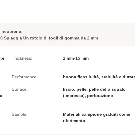
i neoprene
,
10 Spiaggia Un rotolo di fogli di gomma da 2 mm
bi
Thickness:
1 mm-15 mm
Performance:
buona flessibilità, stabilità e durat
Surface:
liscio, pelle, pelle dello squalo
to
(impressa), perforazione
Sample:
Materiali campione gratuiti come
riferimento