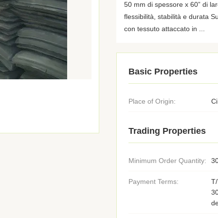
50 mm di spessore x 60” di la
flessibilità, stabilità e durata
con tessuto attaccato in ...
Basic Properties
Place of Origin:
C
Trading Properties
Minimum Order Quantity:
30
Payment Terms:
T/
3
de