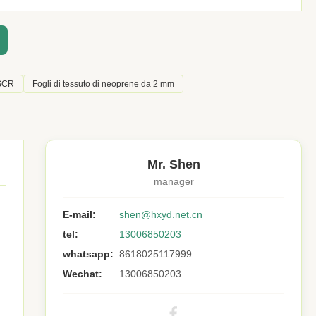
 SCR
Fogli di tessuto di neoprene da 2 mm
Mr. Shen
manager
E-mail:
shen@hxyd.net.cn
tel:
13006850203
whatsapp:
8618025117999
Wechat:
13006850203