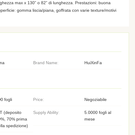
rghezza max x 130” o 82” di lunghezza. Prestazioni: buona
 Superficie: gomma liscia/piana, goffrata con varie texture/motivi
ina
Brand Name:
HuiXinFa
0 fogli
Price:
Negoziabile
T (deposito
Supply Ability:
5.0000 fogli al
0%, 70% prima
mese
lla spedizione)