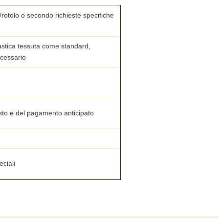
g/rotolo o secondo richieste specifiche
plastica tessuta come standard,
ecessario
uisto e del pagamento anticipato
eciali