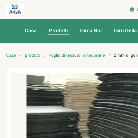
Casa
Prodotti
Circa Noi
Giro Della
Casa
/
prodotti
/
Foglio di tessuto in neoprene
/
2 mm di gom