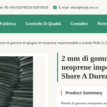
tel:
86-769-82876019-82876019
E-mail:
shen@hxyd.net.cn
 Fabbrica
Controllo Di Qualità
Contattici
Rich
ma di gomma di spugna di neoprene impermeabile a scivolo Rollo 5-
2 mm di gomm
neoprene impe
Shore A Dure
Product Summary
Rotolo di gomma neoprene anti