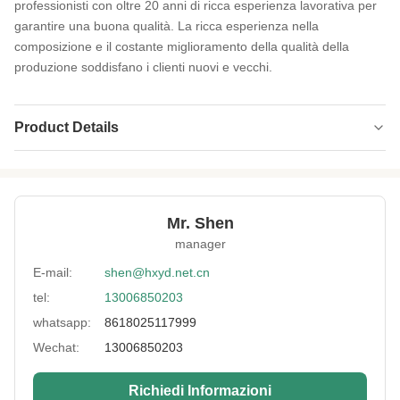
professionisti con oltre 20 anni di ricca esperienza lavorativa per
garantire una buona qualità. La ricca esperienza nella
composizione e il costante miglioramento della qualità della
produzione soddisfano i clienti nuovi e vecchi.
Product Details
Product Name:
Neoprene SCR
Thickness:
1 mm-20 mm
Mr. Shen
Feature:
Impermeabile, shockproof, tenente caldo.
manager
Process:
laminato
E-mail:
shen@hxyd.net.cn
tel:
13006850203
Usage:
Anti-slip, giubbotto di riscaldamento, tipo
cintura, guanto da forno, borsa, tappeti
whatsapp:
8618025117999
Hardness:
10~13°
Wechat:
13006850203
Size:
1.0- 7.0 mm o su misura
Richiedi Informazioni