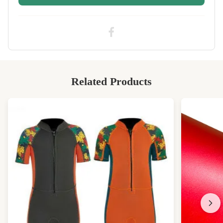
Printing:
Disponibile
High Light:
Tessuto in neoprene SCR da 3 mm
,
Neoprene SCR a maglia jacquard
,
Tessuto in jersey di neoprene SCR
Related Products