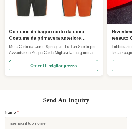
Costume da bagno corto da uomo
Rivestim
Costume da primavera anteriore
tessuto 
posteriore Zip 2mm Neoprene per surf
Muta Corta da Uomo Springsuit: La Tua Scelta per
Fabbricazio
Snock di immersione SUP Kayaking
Avventure in Acqua Calda Migliora la tua gamma di
liscia spug
Logo personalizzato
sport acquatici con la nostra versatile muta corta da
Descrizione:
uomo. Progettata per flessibilità e comfort in
gomma di sp
Ottieni il miglior prezzo
condizioni più calde, questa springsuit è l'opzione
Funzione:Im
perfetta per principianti e per un uso generale ...
morbido, res
Send An Inquiry
Name
*