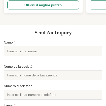
medica.E' fatto di materiali di alta qualità come SCR
laminato in
Ottieni il miglior prezzo
e Polyester Jersey.Disponibile in diversi spessori e
B2B, ingegn
colori per soddisfare le vostre ...
surf/triathl
subacquea o
Send An Inquiry
Name
*
Nome della società
Numero di telefono
E-mail
*