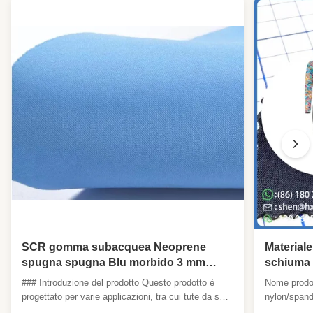
SCR gomma subacquea Neoprene
Materiale
spugna spugna Blu morbido 3 mm
schiuma d
tessuto di Neoprene
jersey di
### Introduzione del prodotto Questo prodotto è
Nome prodot
per abbig
progettato per varie applicazioni, tra cui tute da surf,
nylon/spand
guanti e altri accessori sportivi e di protezione
abbigliamen