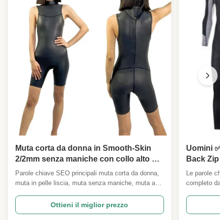
Muta corta da donna in Smooth-Skin
Uomini 
2/2mm senza maniche con collo alto e
Back Zip 
zip posteriore per surf, SUP, nuoto in
Termale 
Parole chiave SEO principali muta corta da donna,
Le parole c
acque libere, riscaldamento triathlon
SUP Spor
muta in pelle liscia, muta senza maniche, muta ad
completo da
alto collo, neoprene da 2 mm, muta con zip
da bagno co
posteriore, tuta da riscaldamento per triathlon, tuta
a pelle lisc
Ottieni il miglior prezzo
da nuoto in acque libere, muta da SUP, springsuit
abito da bag