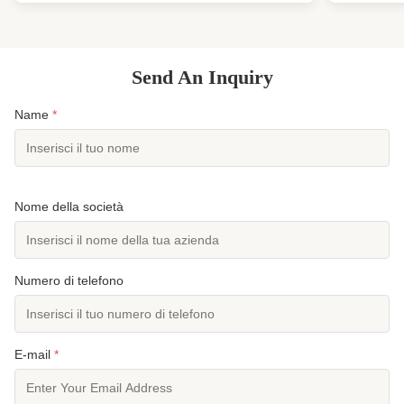
da surf, muta resistente al vento Panoramica del ...
abito da sur
Send An Inquiry
Name
*
Nome della società
Numero di telefono
E-mail
*