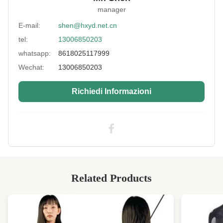
manager
Feature:
Durevole, impermeabile
E-mail:
shen@hxyd.net.cn
Neoprene Color:
Requisiti dei clienti
tel:
13006850203
Thickness:
2-7 mm
whatsapp:
8618025117999
Type:
Tessuto laminato a doppio lato
Wechat:
13006850203
Size Of Sheet:
51*130 pollici, 51*83 pollici
Richiedi Informazioni
Laminating Fabric:
Poliester/Nylon/Spandex/Lycra/Camo
High Light:
Tessuto di neoprene SBR da 3 mm
,
Rollo di tessuto di neoprene SBR
,
gomma spugna di silicone SBR
Related Products