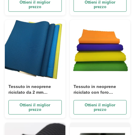
borse per laptop
Ottieni il miglior
Ottieni il miglior
prezzo
prezzo
Tessuto in neoprene
Tessuto in neoprene
riciclato da 2 mm
riciclato con foro
stampato a sublimazione
punzonato per uso in
mimetico adesivo
mute da sub
Ottieni il miglior
Ottieni il miglior
prezzo
prezzo