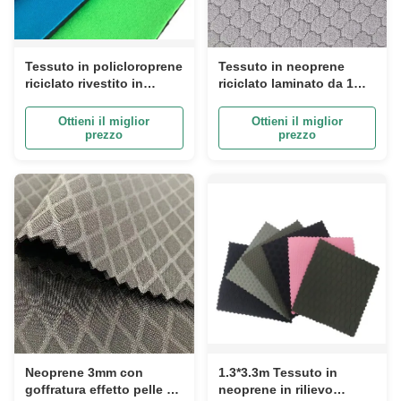
Tessuto in policloroprene
Tessuto in neoprene
riciclato rivestito in
riciclato laminato da 1
gomma, spessore 3 mm
mm, 2 mm, 3 mm, gomma
goffrata
Ottieni il miglior
Ottieni il miglior
prezzo
prezzo
Neoprene 3mm con
1.3*3.3m Tessuto in
goffratura effetto pelle di
neoprene in rilievo