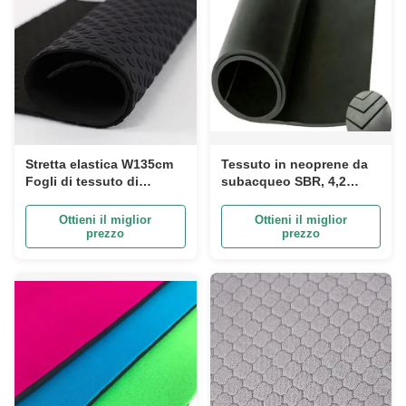
Stretta elastica W135cm
Tessuto in neoprene da
Fogli di tessuto di
subacqueo SBR, 4,2
neoprene riciclato con
kg/Cm2
modello per guanti
Ottieni il miglior
Ottieni il miglior
prezzo
prezzo