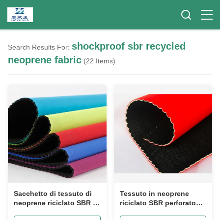
shockproof sbr recycled
Search Results For:
neoprene fabric
(22 Items)
Sacchetto di tessuto di
Tessuto in neoprene
neoprene riciclato SBR a
riciclato SBR perforato
prova di urti
morbido ed elastico per