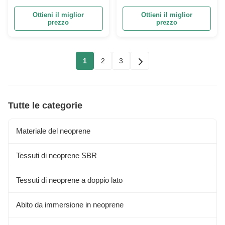
squalo Sbr Cr
Materiali resistenti al
calore e eco-compatibili
Ottieni il miglior
Ottieni il miglior
Elastici, impermeabili, a
prezzo
prezzo
prova di urti
1
2
3
Tutte le categorie
Materiale del neoprene
Tessuti di neoprene SBR
Tessuti di neoprene a doppio lato
Abito da immersione in neoprene