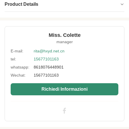
Product Details
Name:
Fogli di gomma elastica in neoprene con
tessuto ad alta elasticità
Thickness:
1 mm 3 mm 5 mm È possibile personalizzare
Miss. Colette
più spessori
manager
Fabric Type:
Nylon, poliestere, lycra, spandex, cotone,
E-mail:
rita@hxyd.net.cn
tessuti misti eccellenti
tel:
15677101163
Size Of Neoprene:
Larghezza superiore a 51'' e lunghezza
whatsapp:
8618076448901
personalizzata
Wechat:
15677101163
Application:
Gomitiere e ginocchiere, tutori ortopedici,
attrezzatura per l'aderenza, cuscinetti per
yoga, ci
Richiedi Informazioni
Neoprene Color:
nero, bianco, colorato
High Light:
Tessuto in neoprene elastico da 5 mm
,
Tessuto in neoprene elastico da 3 mm
,
Materiale per muta in neoprene da 1 mm