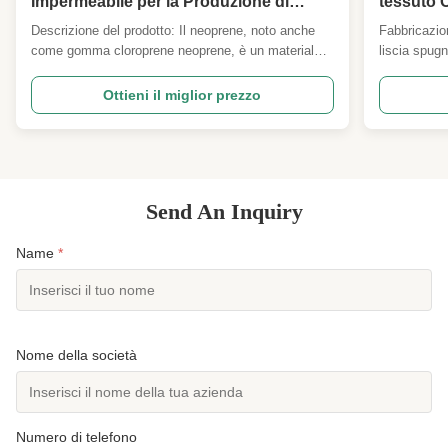
Impermeabile per la Produzione di
tessuto 
Guarnizioni e Coperture Protettive
Descrizione del prodotto: Il neoprene, noto anche
Fabbricazio
come gomma cloroprene neoprene, è un materiale
liscia spug
sintetico versatile ampiamente riconosciuto per la
Descrizione:
sua eccezionale durata, flessibilità e resistenza a
gomma di sp
Ottieni il miglior prezzo
vari fattori ambientali. Questo materiale in neoprene
Funzione:Im
ad alte prestazioni si è affermato come una ...
morbido, res
Send An Inquiry
Name
*
Nome della società
Numero di telefono