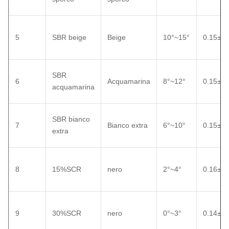
5
SBR beige
Beige
10°~15°
0.15±0.
SBR
6
Acquamarina
8°~12°
0.15±0.
acquamarina
SBR bianco
7
Bianco extra
6°~10°
0.15±0.
extra
8
15%SCR
nero
2°~4°
0.16±0.
9
30%SCR
nero
0°~3°
0.14±0.