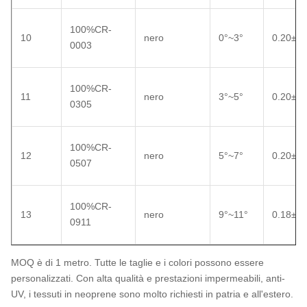
100%CR-
10
nero
0°~3°
0.20±0.
0003
100%CR-
11
nero
3°~5°
0.20±0.
0305
100%CR-
12
nero
5°~7°
0.20±0.
0507
100%CR-
13
nero
9°~11°
0.18±0.
0911
MOQ è di 1 metro. Tutte le taglie e i colori possono essere
personalizzati. Con alta qualità e prestazioni impermeabili, anti-
UV, i tessuti in neoprene sono molto richiesti in patria e all'estero.