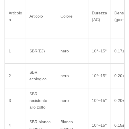
Articolo
Durezza
Densità
Articolo
Colore
n.
(AC)
(g/cm³)
1
SBR(EJ)
nero
10°~15°
0.17±0.
SBR
2
nero
10°~15°
0.20±0.
ecologico
SBR
3
resistente
nero
10°~15°
0.20±0.
allo zolfo
SBR bianco
Bianco
4
10°~15°
0.15±0.
sporco
sporco