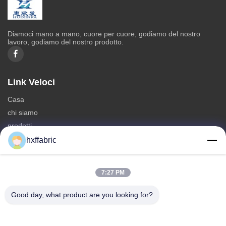
Diamoci mano a mano, cuore per cuore, godiamo del nostro
lavoro, godiamo del nostro prodotto.
Link Veloci
Casa
chi siamo
prodotti
Contattaci
hxffabric
Categorie
7:27 PM
Materiale del neoprene
Tessuti di neoprene SBR
Good day, what product are you looking for?
Tessuti di neoprene a doppio lato
Abito da immersione in neoprene